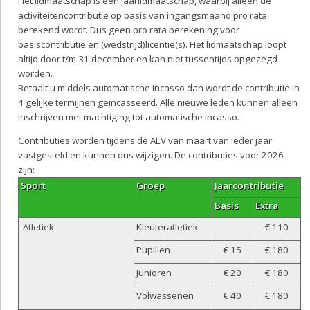
Het lidmaatschap is een jaarlidmaatschap, waarbij alléén de
activiteitencontributie op basis van ingangsmaand pro rata
berekend wordt. Dus geen pro rata berekening voor
basiscontributie en (wedstrijd)licentie(s). Het lidmaatschap loopt
altijd door t/m 31 december en kan niet tussentijds opgezegd
worden.
Betaalt u middels automatische incasso dan wordt de contributie in
4 gelijke termijnen geïncasseerd. Alle nieuwe leden kunnen alleen
inschrijven met machtiging tot automatische incasso.
Contributies worden tijdens de ALV van maart van ieder jaar
vastgesteld en kunnen dus wijzigen. De contributies voor 2026
zijn:
Sport
Groep
Jaarcontributie
Basis
Extra
Atletiek
Kleuteratletiek
€ 110
Pupillen
€ 15
€ 180
Junioren
€ 20
€ 180
Volwassenen
€ 40
€ 180