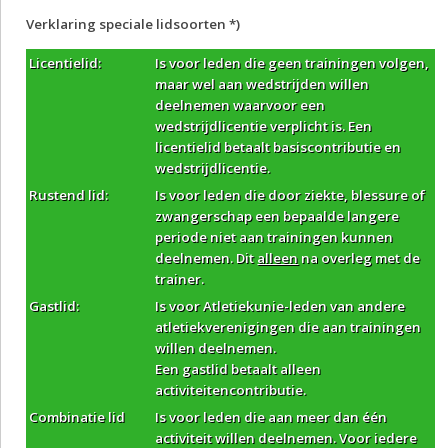
Verklaring speciale lidsoorten *)
Licentielid:
Is voor leden die geen trainingen volgen,
maar wel aan wedstrijden willen
deelnemen waarvoor een
wedstrijdlicentie verplicht is. Een
licentielid betaalt basiscontributie en
wedstrijdlicentie.
Rustend lid:
Is voor leden die door ziekte, blessure of
zwangerschap een bepaalde langere
periode niet aan trainingen kunnen
deelnemen. Dit
alleen
na overleg met de
trainer.
Gastlid:
Is voor Atletiekunie-leden van andere
atletiekverenigingen die aan trainingen
willen deelnemen.
Een gastlid betaalt alleen
activiteitencontributie.
Combinatie lid
Is voor leden die aan meer dan één
activiteit willen deelnemen. Voor iedere