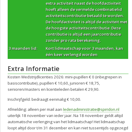
extra activiteit naast de hoofdactiviteit
hoeft alleen de vermelde combinatielid
activiteitscontributie betaald te worden.
De hoofdactiviteit is altijd de activiteit met
de hoogste activiteitscontributie. Deze
contributie is altijd een jaarcontributie
zonder pro rata berekening.
3 maanden lid:
Kort lidmaatschap voor 3 maanden, kan
één keer verlengd worden
Extra Informatie
Kosten Wedstrijdlicenties 2026: mini-pupillen € 0 (inbegrepen in
basiscontributie), pupillen € 10,60, junioren € 18,75,
senioren/masters en licentieleden betalen € 29,90.
Inschrijfgeld: bedraagt eenmalig € 10,00.
Afmelding: alleen per mail aan
ledenadministratie@spiridon.nl
uiterlijk 18 november van ieder jaar. Na 18 november geldt altijd
automatische verlenging van het lidmaatschap! Het lidmaatschap
loopt altijd door t/m 31 december en kan niet tussentijds opgezegd