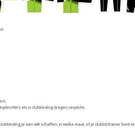
n!
ers.
jden/NK’s etc is clubkleding dragen verplicht.
lubkleding je aan wilt schaffen, in welke maat, of je clublid/trainer bent e