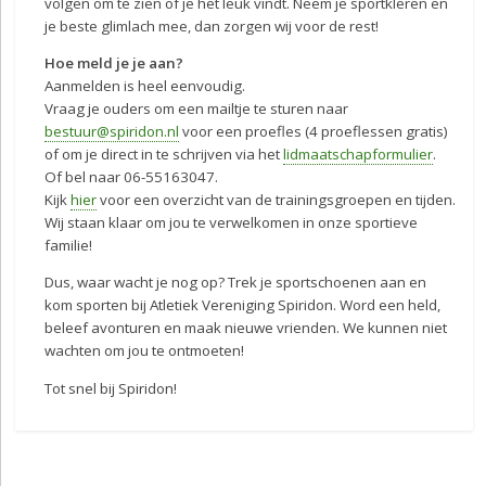
volgen om te zien of je het leuk vindt. Neem je sportkleren en
je beste glimlach mee, dan zorgen wij voor de rest!
Hoe meld je je aan?
Aanmelden is heel eenvoudig.
Vraag je ouders om een mailtje te sturen naar
bestuur@spiridon.nl
voor een proefles (4 proeflessen gratis)
of om je direct in te schrijven via het
lidmaatschapformulier
.
Of bel naar 06-55163047.
Kijk
hier
voor een overzicht van de trainingsgroepen en tijden.
Wij staan klaar om jou te verwelkomen in onze sportieve
familie!
Dus, waar wacht je nog op? Trek je sportschoenen aan en
kom sporten bij Atletiek Vereniging Spiridon. Word een held,
beleef avonturen en maak nieuwe vrienden. We kunnen niet
wachten om jou te ontmoeten!
Tot snel bij Spiridon!