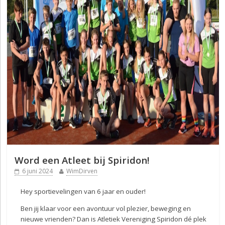
Word een Atleet bij Spiridon!
6 juni 2024
WimDirven
Hey sportievelingen van 6 jaar en ouder!
Ben jij klaar voor een avontuur vol plezier, beweging en
nieuwe vrienden? Dan is Atletiek Vereniging Spiridon dé plek