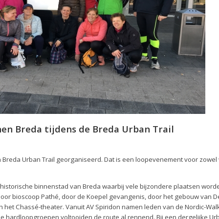
nen Breda tijdens de Breda Urban Trail
 Breda Urban Trail georganiseerd. Dat is een loopevenement voor zowel
e historische binnenstad van Breda waarbij vele bijzondere plaatsen word
door bioscoop Pathé, door de Koepel gevangenis, door het gebouw van D
sh het Chassé-theater. Vanuit AV Spiridon namen leden van de Nordic-Wal
 hardloopgroepen voltooiden de route al rennend. Bij een dergelijke Urba