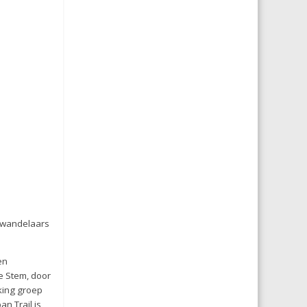
 wandelaars
en
e Stem, door
king groep
n Trail is