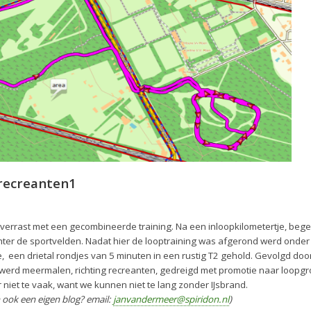
recreanten1
errast met een gecombineerde training. Na een inloopkilometertje, bege
hter de sportvelden. Nadat hier de looptraining was afgerond werd onder 
, een drietal rondjes van 5 minuten in een rustig T2 gehold. Gevolgd door
e werd meermalen, richting recreanten, gedreigd met promotie naar loopg
et te vaak, want we kunnen niet te lang zonder IJsbrand.
n ook een eigen blog? email:
janvandermeer@spiridon.nl
)