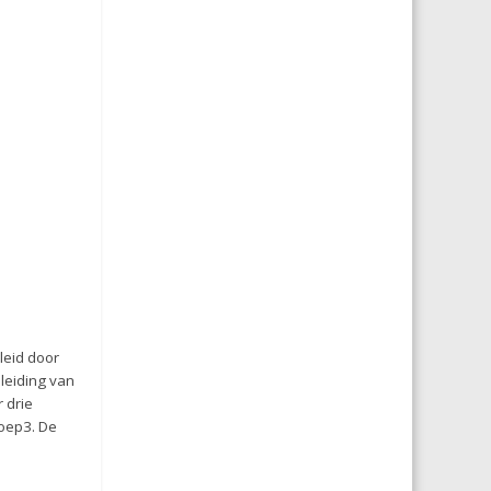
leid door
leiding van
 drie
roep3. De