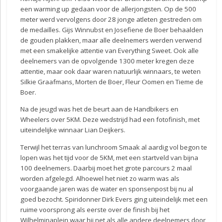
een warming up gedaan voor de allerjongsten. Op de 500
meter werd vervolgens door 28 jonge atleten gestreden om
de medailles. Gijs Winnubst en Josefiene de Boer behaalden
de gouden plakken, maar alle deelnemers werden verwend
met een smakelijke attentie van Everything Sweet. Ook alle
deelnemers van de opvolgende 1300 meter kregen deze
attentie, maar ook daar waren natuurlijk winnaars, te weten
Silkie Graafmans, Morten de Boer, Fleur Oomen en Tieme de
Boer.
Na de jeugd was het de beurt aan de Handbikers en
Wheelers over 5KM. Deze wedstrijd had een fotofinish, met
uiteindelijke winnaar Lian Deijkers.
Terwijl het terras van lunchroom Smaak al aardig vol begon te
lopen was het tijd voor de 5KM, met een startveld van bijna
100 deelnemers. Daarbij moet het grote parcours 2 maal
worden afgelegd. Alhoewel het niet zo warm was als
voorgaande jaren was de water en sponsenpost bij nu al
goed bezocht. Spiridonner Dirk Evers ging uiteindelijk met een
ruime voorsprong als eerste over de finish bij het
Wilhelminaplein waar hij net als alle andere deelnemers door