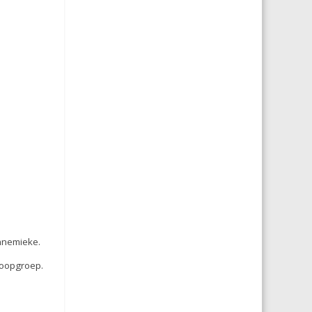
Annemieke.
 loopgroep.