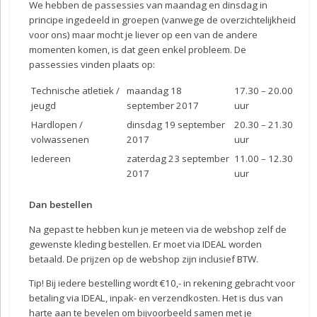
We hebben de passessies van maandag en dinsdag in
principe ingedeeld in groepen (vanwege de overzichtelijkheid
voor ons) maar mocht je liever op een van de andere
momenten komen, is dat geen enkel probleem. De
passessies vinden plaats op:
Technische atletiek /
maandag 18
17.30 – 20.00
jeugd
september 2017
uur
Hardlopen /
dinsdag 19 september
20.30 – 21.30
volwassenen
2017
uur
Iedereen
zaterdag 23 september
11.00 – 12.30
2017
uur
Dan bestellen
Na gepast te hebben kun je meteen via de webshop zelf de
gewenste kleding bestellen. Er moet via IDEAL worden
betaald. De prijzen op de webshop zijn inclusief BTW.
Tip! Bij iedere bestelling wordt €10,- in rekening gebracht voor
betaling via IDEAL, inpak- en verzendkosten. Het is dus van
harte aan te bevelen om bijvoorbeeld samen met je