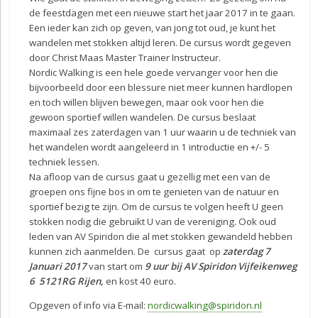
de feestdagen met een nieuwe start het jaar 2017 in te gaan.
Een ieder kan zich op geven, van jong tot oud, je kunt het
wandelen met stokken altijd leren. De cursus wordt gegeven
door Christ Maas Master Trainer Instructeur.
Nordic Walking is een hele goede vervanger voor hen die
bijvoorbeeld door een blessure niet meer kunnen hardlopen
en toch willen blijven bewegen, maar ook voor hen die
gewoon sportief willen wandelen. De cursus beslaat
maximaal zes zaterdagen van 1 uur waarin u de techniek van
het wandelen wordt aangeleerd in 1 introductie en +/- 5
techniek lessen.
Na afloop van de cursus gaat u gezellig met een van de
groepen ons fijne bos in om te genieten van de natuur en
sportief bezig te zijn. Om de cursus te volgen heeft U geen
stokken nodig die gebruikt U van de vereniging. Ook oud
leden van AV Spiridon die al met stokken gewandeld hebben
kunnen zich aanmelden. De cursus gaat op
zaterdag 7
Januari 2017
van start om
9 uur bij AV Spiridon Vijfeikenweg
6 5121RG Rijen,
en kost 40 euro.
Opgeven of info via E-mail:
nordicwalking@spiridon.nl