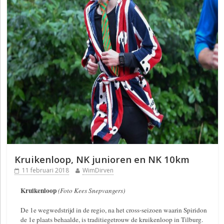
Kruikenloop, NK junioren en NK 10km
11 februari 2018
WimDirven
Kruikenloop
(
Foto Kees Snepvangers)
De 1e wegwedstrijd in de regio, na het cross-seizoen waarin Spiridon
de 1e plaats behaalde, is traditiegetrouw de kruikenloop in Tilburg.