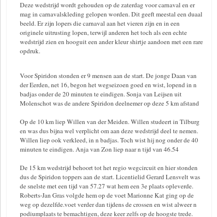
Deze wedstrijd wordt gehouden op de zaterdag voor carnaval en er
mag in carnavalskleding gelopen worden. Dit geeft meestal een duaal
beeld. Er zijn lopers die carnaval aan het vieren zijn en in een
originele uitrusting lopen, terwijl anderen het toch als een echte
wedstrijd zien en hooguit een ander kleur shirtje aandoen met een rare
opdruk.
Voor Spiridon stonden er 9 mensen aan de start. De jonge Daan van
der Eerden, net 16, begon het wegseizoen goed en wist, lopend in n
badjas onder de 20 minuten te eindigen. Sonja van Leijsen uit
Molenschot was de andere Spiridon deelnemer op deze 5 km afstand
Op de 10 km liep Willen van der Meiden. Willen studeert in Tilburg
en was dus bijna wel verplicht om aan deze wedstrijd deel te nemen.
Willen liep ook verkleed, in n badjas. Toch wist hij nog onder de 40
minuten te eindigen. Anja van Zon liep naar n tijd van 46.54
De 15 km wedstrijd behoort tot het regio wegcircuit en hier stonden
dus de Spiridon toppers aan de start. Licentielid Gerard Lensvelt was
de snelste met een tijd van 57.27 wat hem een 3e plaats opleverde.
Roberts-Jan Gras volgde hem op de voet Marionne Kat ging op de
weg op dezelfde.voet verder dan tijdens de crossen en wist alweer n
podiumplaats te bemachtigen, deze keer zelfs op de hoogste trede.