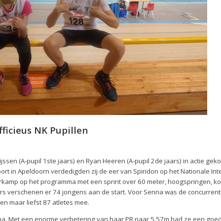
fficieus NK Pupillen
ssen (A-pupil 1ste jaars) en Ryan Heeren (A-pupil 2de jaars) in actie ge
port in Apeldoorn verdedigden zij de eer van Spiridon op het Nationale Int
ierkamp op het programma met een sprint over 60 meter, hoogspringen, k
aars verschenen er 74 jongens aan de start. Voor Senna was de concurrent
den maar liefst 87 atletes mee.
a. Met een enorme verbetering van haar PR naar 5.57m had ze een goede