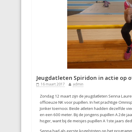
Jeugdatleten Spiridon in actie op o
16 maart 2017
admin
Zondag 12 maart zijn de jeugdatleten Senna Laureij
officieuze NK voor pupillen. In het prachtige Omnis
Jonker toernooi. Beide atleten hadden dezelfde v
en een 600 meter. Bij de jongens pupillen A 2de j
hoger, want bij de meisjes pupillen A 1ste jaars de
Senna had als eerste kogelstoten op het programm