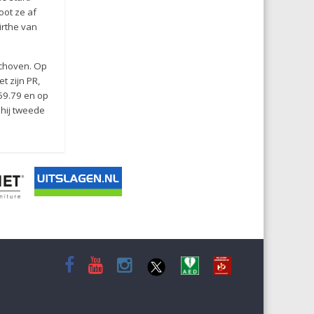
oot ze af
irthe van
schoven. Op
t zijn PR,
.59.79 en op
 hij tweede