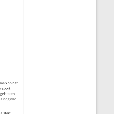
komen op het
ersport
ogelstoten
ie nog wat
 start.