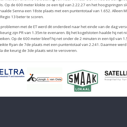
3s. Op de 600 meter klokte ze een tijd van 2.22.27 en het hoogspringen sl
haalde Senna een 18ste plaats met een puntentotaal van 1.652. Alleen M
Regio 13 beter te scoren.
r problemen met de ET werd dit onderdeel naar het einde van de dag ver
eurig zijn PR van 1.35m te evenaren. Bij het kogelstoten haalde hij net nie
iken. Op de 600 meter bleef hij net onder de 2 minuten in een tijd van 1
 bereikte Ryan de 7de plaats met een puntentotaal van 2.241. Daarmee werd
 die keurig de 3de plaats wist te veroveren.