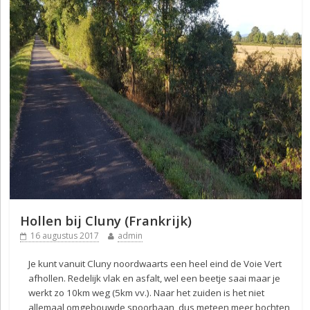
Hollen bij Cluny (Frankrijk)
16 augustus 2017
admin
Je kunt vanuit Cluny noordwaarts een heel eind de Voie Vert
afhollen. Redelijk vlak en asfalt, wel een beetje saai maar je
werkt zo 10km weg (5km vv.). Naar het zuiden is het niet
allemaal omgebouwde spoorbaan, dus meteen meer bochten