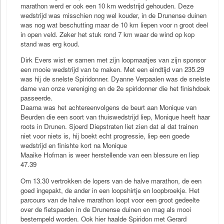
marathon werd er ook een 10 km wedstrijd gehouden. Deze
wedstrijd was misschien nog wel kouder, in de Drunense duinen
was nog wat beschutting maar de 10 km liepen voor n groot deel
in open veld. Zeker het stuk rond 7 km waar de wind op kop
stand was erg koud.
Dirk Evers wist er samen met zijn loopmaatjes van zijn sponsor
een mooie wedstrijd van te maken. Met een eindtijd van 235.29
was hij de snelste Spiridonner. Dyanne Verpaalen was de snelste
dame van onze vereniging en de 2e spiridonner die het finishdoek
passeerde.
Daarna was het achtereenvolgens de beurt aan Monique van
Beurden die een soort van thuiswedstrijd liep, Monique heeft haar
roots in Drunen. Sjoerd Diepstraten liet zien dat al dat trainen
niet voor niets is, hij boekt echt progressie, liep een goede
wedstrijd en finishte kort na Monique
Maaike Hofman is weer herstellende van een blessure en liep
47.39
Om 13.30 vertrokken de lopers van de halve marathon, de een
goed ingepakt, de ander in een loopshirtje en loopbroekje. Het
parcours van de halve marathon loopt voor een groot gedeelte
over de fietspaden in de Drunense duinen en mag als mooi
bestempeld worden. Ook hier haalde Spiridon met Gerard