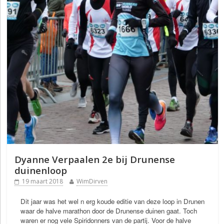
Dyanne Verpaalen 2e bij Drunense
duinenloop
19 maart 2018
WimDirven
Dit jaar was het wel n erg koude editie van deze loop in Drunen
waar de halve marathon door de Drunense duinen gaat. Toch
waren er nog vele Spiridonners van de partij. Voor de halve