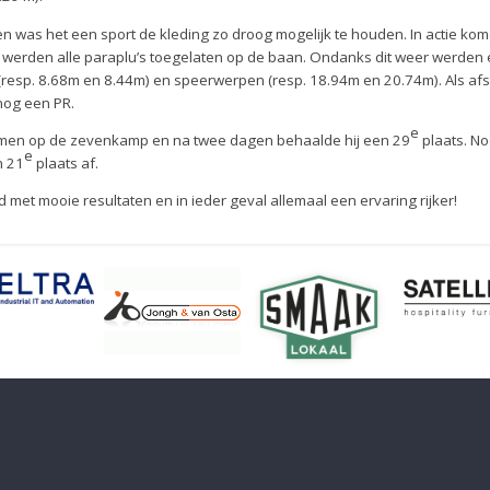
n was het een sport de kleding zo droog mogelijk te houden. In actie ko
 werden alle paraplu’s toegelaten op de baan. Ondanks dit weer werden 
n (resp. 8.68m en 8.44m) en speerwerpen (resp. 18.94m en 20.74m). Als afsl
nog een PR.
e
e komen op de zevenkamp en na twee dagen behaalde hij een 29
plaats. No
e
n 21
plaats af.
t mooie resultaten en in ieder geval allemaal een ervaring rijker!