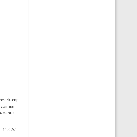
é meerkamp
t zomaar
. Vanuit
n 11.02s).