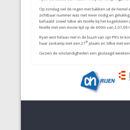
Op zondag viel de regen met bakken uit de hemel e
zichtbaar nummer was niet meer nodig en gelukkig
behaald: zowel Silkie als Noëlle bij het kogelstote
Noëlle met een mooie tijd op de 600m van 2.07,06 
Ryan wist helaas niet in de buurt van zijn PR’s t
e
haar zeskamp met een 27
plaats en Silkie met ee
Gezien de omstandigheden een geslaagd weekend me