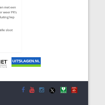
men met een
er weer PR’s
uiting liep
ëlle sloot