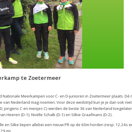
Meerkamp te Zoetermeer
 Nationale Meerkampen voor C- en D-junioren in Zoetermeer plaats. D
te van Nederland mag noemen. Voor deze wedstrijd kun je je dan ook nie
es D; jongens C en meisjes C) werden de beste 36 van Nederland toegelaten
yan Heeren (D-1); Noëlle Schalk (D-1) en Silkie Graafmans (D-2).
le en Silke liepen allebei een nieuw PR op de 60m horden (resp. 12.24s e
.29 m).