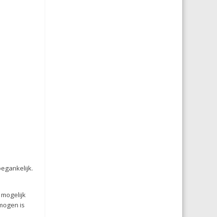
oegankelijk.
 mogelijk
rmogen is