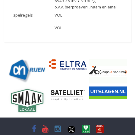
6943 36 tnv Y. vd Berg
o.v.v. bierproeverij, naam en email
spelregels :
VOL
=
VOL