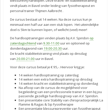
blessurevrij hardlopen. Deze kracht- en stabiliteitstraining
vindt plaats in Bavel onder leiding van fysiotherapeut en
personal trainer Thijmen Aalbrecht .
De cursus bestaat uit 14 weken. Na deze cursus kun je
minimaal een half uur aan een stuk lopen. Het uiteindelijke
doel is 5km te kunnen lopen, of wellicht (veel) meer!
De hardlooptrainingen vinden plaats bij A.V. Spiridon
op
zaterdagochtend
van
9.30-11.00
uur en optioneel op
donderdagavond van
19.00-20.30
uur.
De kracht stabiliteitstraining vind plaats op dinsdag
van
20.00-21.00
uur in Bavel.
Voor deze cursus betaal je € 95,-. Hiervoor krijg je:
14 weken hardlooptraining op zaterdag
14 weken een extra hardlooptraining op dinsdag
14 weken kracht en stabiliteitstraining op donderdag
Na afloop van de cursus de mogelijkheid voor
begeleiding van een professionele trainer in een bij jou
passende gezellige hardloopgroep van A.V. Spiridon.
Een presentatie core Stability van chiropractorpraktijk La
Flamme & Ragas & Sip Fysiotherapie
Een presentatie blessurepreventie van fysiotherapeut