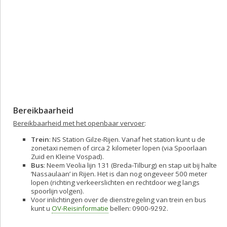
Bereikbaarheid
Bereikbaarheid met het openbaar vervoer
:
Trein
: NS Station Gilze-Rijen. Vanaf het station kunt u de
zonetaxi nemen of circa 2 kilometer lopen (via Spoorlaan
Zuid en Kleine Vospad).
Bus
: Neem Veolia lijn 131 (Breda-Tilburg) en stap uit bij halte
‘Nassaulaan’ in Rijen. Het is dan nog ongeveer 500 meter
lopen (richting verkeerslichten en rechtdoor weg langs
spoorlijn volgen).
Voor inlichtingen over de dienstregeling van trein en bus
kunt u
OV-Reisinformatie
bellen: 0900-9292.